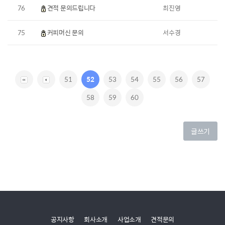
76
견적 문의드립니다
최진영
75
커피머신 문의
서수경
51
52
53
54
55
56
57
58
59
60
글쓰기
공지사항
회사소개
사업소개
견적문의