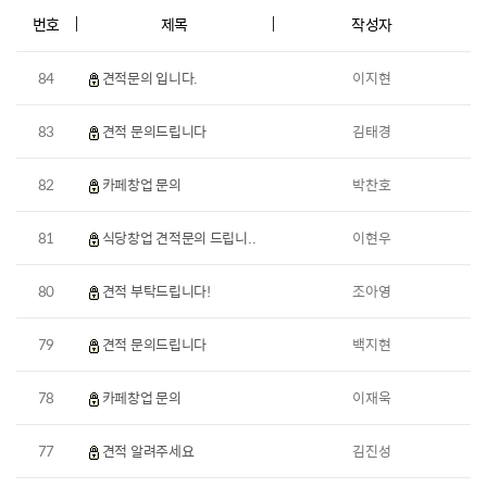
번호
제목
작성자
84
견적문의 입니다.
이지현
83
견적 문의드립니다
김태경
82
카페창업 문의
박찬호
81
식당창업 견적문의 드립니..
이현우
80
견적 부탁드립니다!
조아영
79
견적 문의드립니다
백지현
78
카페창업 문의
이재욱
77
견적 알려주세요
김진성