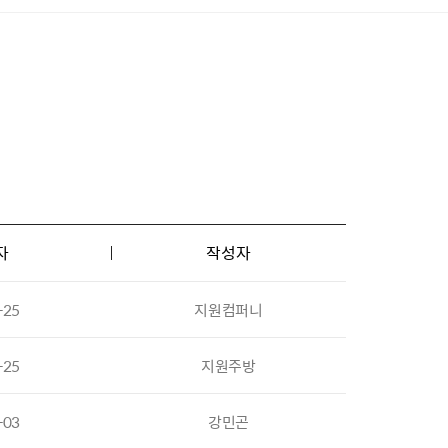
자
작성자
-25
지원컴퍼니
-25
지원주방
-03
강민곤