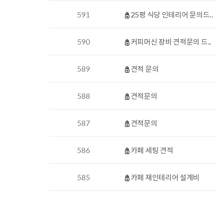
591
25평 식당 인테리어 문의드..
590
커피머신 장비 견적문의 드..
589
견적 문의
588
견적문의
587
견적문의
586
카페 세팅 견적
585
카페 재인테리어 설계비