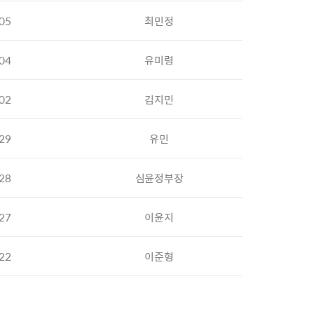
05
최민정
04
유미령
02
김지민
29
유민
28
심윤정부장
27
이윤지
22
이준형