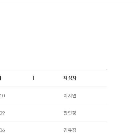
자
작성자
10
이지연
09
황현정
06
김유정